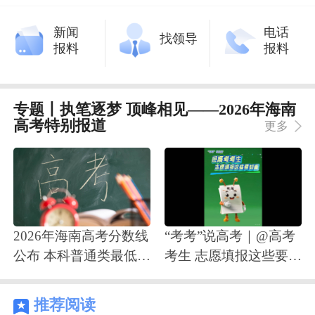
新闻
电话
找领导
报料
报料
专题丨执笔逐梦 顶峰相见——2026年海南
高考特别报道
更多
2026年海南高考分数线
“考考”说高考｜@高考
公布 本科普通类最低分
考生 志愿填报这些要知
数线479
道
推荐阅读