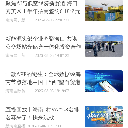
聚焦AI与低空经济新赛道 海口
秀英区上半年招商签约6.18亿元
南海网、新海南客户端
2026-08-03 22:01:21
新能源头部企业齐聚海口 共谋
公交场站光储充一体化投资合作
南海网、新海南客户端
2026-08-03 19:07:23
一款APP的诞生：全球数据经海
南节点落地中国｜“首”望自贸港
海南国际传播中心
2026-08-05 18:19:02
直播回放丨海南“村VA”5-8名排
名赛来了！快来观战
新海南直播
2026-08-06 11:11:09