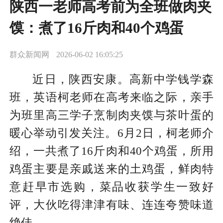
陕西一老师高考前为全班做肉夹
馍：煮了16斤肉和40个鸡蛋
群众新闻网
2026-06-02 16:05:25
近日，陕西安康。高新中学钱学森
班，英语柯老师在高考来临之际，亲手
为班里高三学子烹制肉夹馍与茶叶蛋的
暖心举动引发关注。6月2日，柯老师介
绍，一共煮了16斤肉和40个鸡蛋，所用
鸡蛋主要是亲戚送来的土鸡蛋，鲜肉特
意赶早市选购，菜品收获学生一致好
评，大伙吃得津津有味、连连夸赞味道
绝佳。